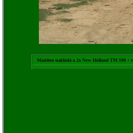
Manitou nakládá a 2x New Holland TM 190 + ro